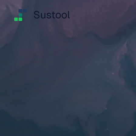
跳
至
内
容