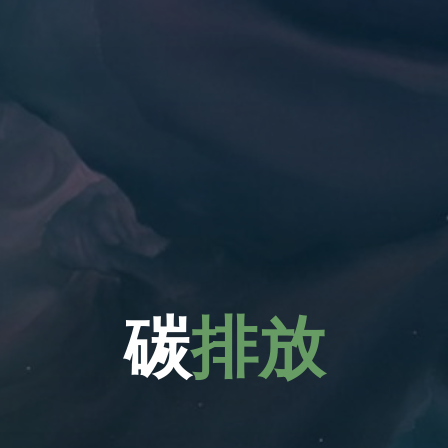
碳
排
放