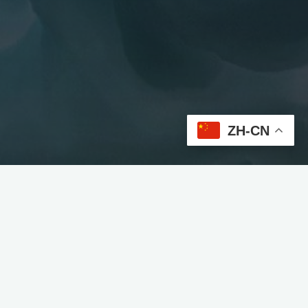
ZH-CN
搜
索：